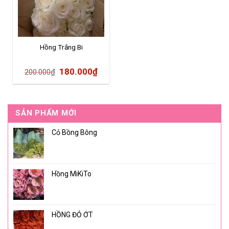
Hồng Trắng Bi
180.000
₫
200.000
₫
SẢN PHẨM MỚI
Cỏ Bồng Bông
Hồng MiKiTo
HỒNG ĐỎ ỚT