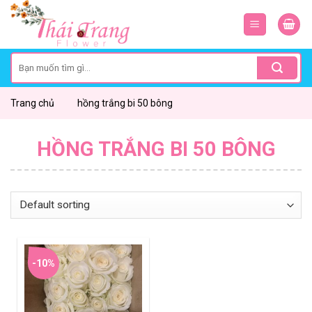
Skip
to
content
Search
for:
Trang chủ
hồng trắng bi 50 bông
HỒNG TRẮNG BI 50 BÔNG
-10%