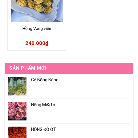
Hồng Vàng viền
240.000
₫
SẢN PHẨM MỚI
Cỏ Bồng Bông
Hồng MiKiTo
HỒNG ĐỎ ỚT