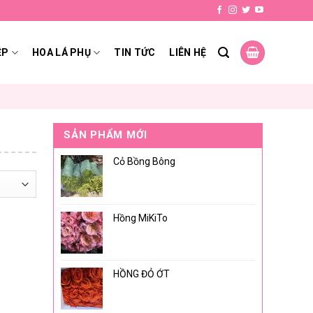
ỆP
HOA LÁ PHỤ
TIN TỨC
LIÊN HỆ
SẢN PHẨM MỚI
Cỏ Bồng Bông
Hồng MiKiTo
HỒNG ĐỎ ỚT