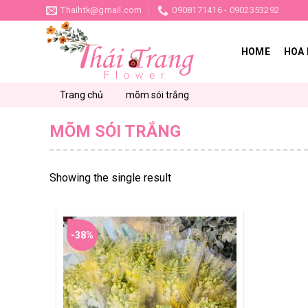
Skip
Thaihtk@gmail.com
0908171416 - 0902353292
to
content
HOME
HOA 
Trang chủ
mõm sói trắng
MÕM SÓI TRẮNG
Showing the single result
-38%