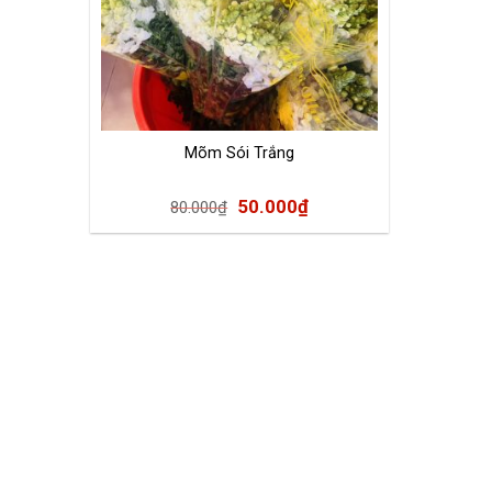
Mõm Sói Trắng
50.000
₫
80.000
₫