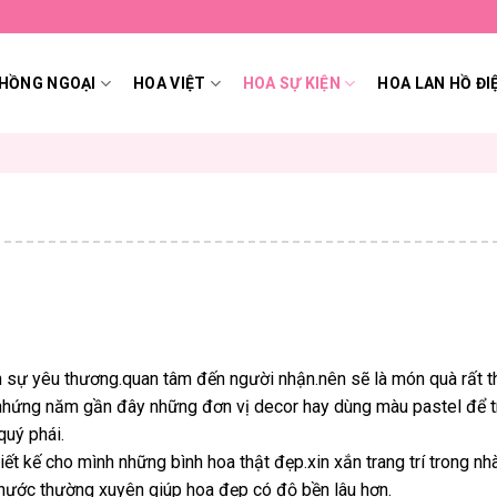
HỒNG NGOẠI
HOA VIỆT
HOA SỰ KIỆN
HOA LAN HỒ ĐI
 sự yêu thương.quan tâm đến người nhận.nên sẽ là món quà rất th
 nhứng năm gần đây những đơn vị decor hay dùng màu pastel để tr
quý phái.
iết kế cho mình những bình hoa thật đẹp.xin xắn trang trí trong nhà
 nước thường xuyên giúp hoa đẹp có độ bền lâu hơn.