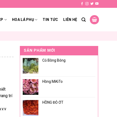
ỆP
HOA LÁ PHỤ
TIN TỨC
LIÊN HỆ
SẢN PHẨM MỚI
Cỏ Bồng Bông
Hồng MiKiTo
iết
ang trí
HỒNG ĐỎ ỚT
.v.v