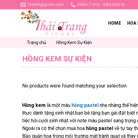
Skip
Thaihtk@gmail.com
0908171416 - 0902353292
to
content
HOME
HOA 
Trang chủ
Hồng Kem Sự Kiện
HỒNG KEM SỰ KIỆN
No products were found matching your selection.
Hồng kem
là một màu
hồng pastel
nhẹ nhàng thể hiện
thực dành tặng.sinh nhật.bạn bè.tặng bạn gái.đặt biệt
tiệc hỏi.cưới.sinh nhật với note màu pastel sang trọng 
Ngoài ra có thể chọn mua hoa
hồng pastel
về tự tay th
Bảo quản hoa trong môi trường mát.tránh quạt.và thay