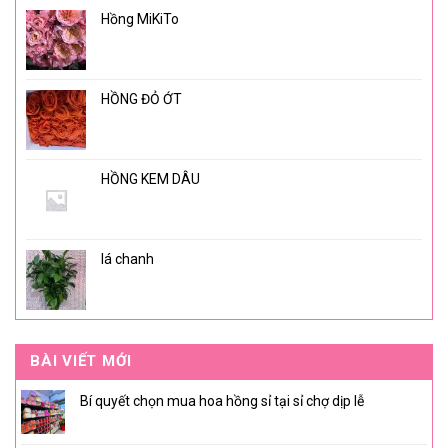
Hồng MiKiTo
HỒNG ĐỎ ỚT
HỒNG KEM DÂU
lá chanh
BÀI VIẾT MỚI
Bí quyết chọn mua hoa hồng sỉ tại sỉ chợ dịp lễ