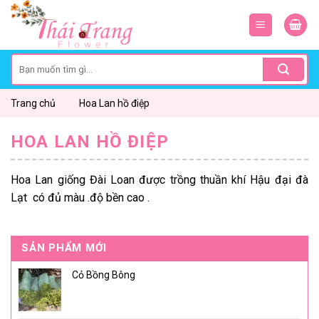
Skip
to
content
Search
for:
Trang chủ
Hoa Lan hồ điệp
HOA LAN HỒ ĐIỆP
Hoa Lan giống Đài Loan được trồng thuần khí Hậu đại đà
Lạt có đủ màu .độ bền cao .
SẢN PHẨM MỚI
Cỏ Bồng Bông