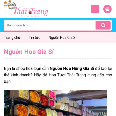
Skip
to
content
Search
for:
Trang chủ
Tin tức
Nguồn Hoa Gía Sỉ
Nguồn Hoa Gía Sỉ
Bạn là shop hoa, bạn cần
Nguồn Hoa Hồng Gía Sỉ
để tạo lợi
thế kinh doanh? Hãy để Hoa Tươi Thái Trang cung cấp cho
bạn.