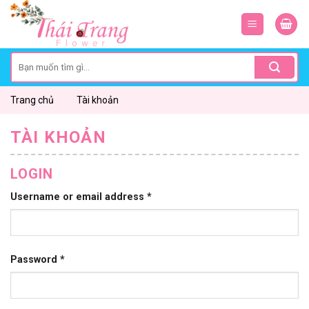
Skip
to
content
Search
for:
Trang chủ
Tài khoản
TÀI KHOẢN
LOGIN
Username or email address
*
Password
*