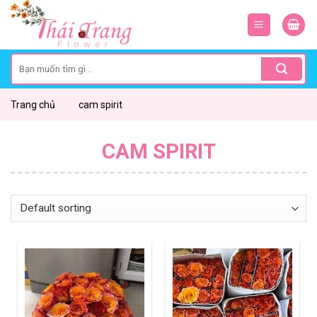
Skip
to
content
Search
for:
Trang chủ
cam spirit
CAM SPIRIT