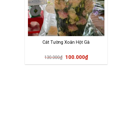
Cát Tường Xoăn Hột Gà
100.000
₫
130.000
₫