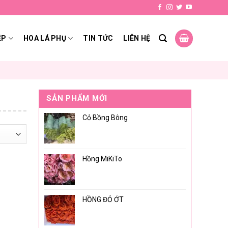
ỆP
HOA LÁ PHỤ
TIN TỨC
LIÊN HỆ
SẢN PHẨM MỚI
Cỏ Bồng Bông
Hồng MiKiTo
HỒNG ĐỎ ỚT