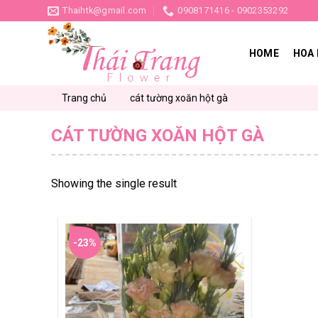
Skip
Thaihtk@gmail.com
0908171416 - 0902353292
to
content
HOME
HOA 
Trang chủ
cát tường xoăn hột gà
CÁT TƯỜNG XOĂN HỘT GÀ
Showing the single result
-23%