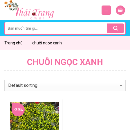
Skip
to
content
Search
for:
Trang chủ
chuỗi ngọc xanh
CHUỖI NGỌC XANH
-29%