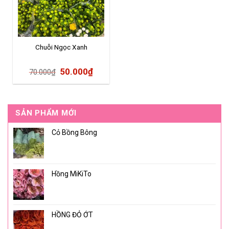
Chuỗi Ngọc Xanh
50.000
₫
70.000
₫
SẢN PHẨM MỚI
Cỏ Bồng Bông
Hồng MiKiTo
HỒNG ĐỎ ỚT