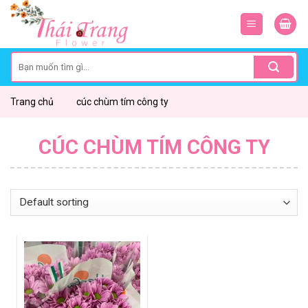
Skip
to
content
Search
for:
Trang chủ
cúc chùm tím công ty
CÚC CHÙM TÍM CÔNG TY