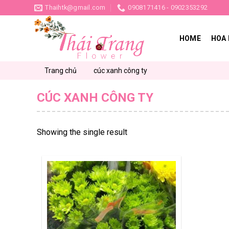
Skip
Thaihtk@gmail.com
0908171416 - 0902353292
to
content
HOME
HOA 
Trang chủ
cúc xanh công ty
CÚC XANH CÔNG TY
Showing the single result