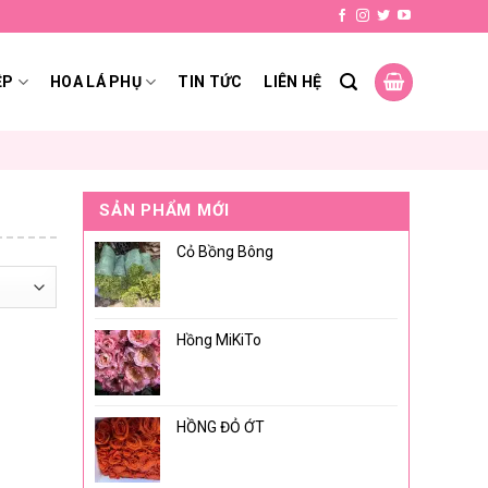
ỆP
HOA LÁ PHỤ
TIN TỨC
LIÊN HỆ
SẢN PHẨM MỚI
Cỏ Bồng Bông
Hồng MiKiTo
HỒNG ĐỎ ỚT