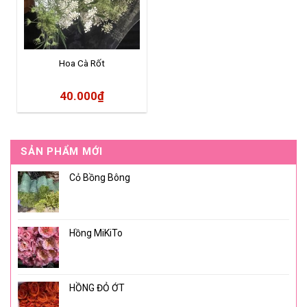
Hoa Cà Rốt
40.000
₫
SẢN PHẨM MỚI
Cỏ Bồng Bông
Hồng MiKiTo
HỒNG ĐỎ ỚT