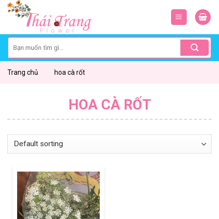
Skip
to
content
Search
for:
Trang chủ
hoa cà rốt
HOA CÀ RỐT