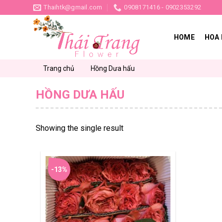
Skip
Thaihtk@gmail.com
0908171416 - 0902353292
to
content
HOME
HOA 
Trang chủ
Hồng Dưa hấu
HỒNG DƯA HẤU
Showing the single result
-13%