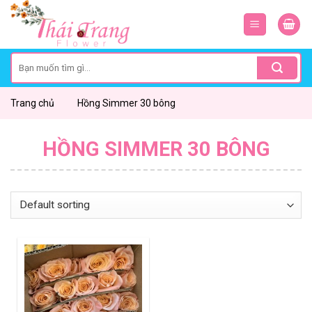
Skip
to
content
Search
for:
Trang chủ
Hồng Simmer 30 bông
HỒNG SIMMER 30 BÔNG