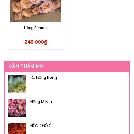
Hồng Simmer
240.000
₫
SẢN PHẨM MỚI
Cỏ Bồng Bông
Hồng MiKiTo
HỒNG ĐỎ ỚT