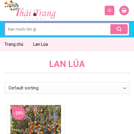
Skip
to
content
Search
for:
Trang chủ
Lan Lúa
LAN LÚA
-29%