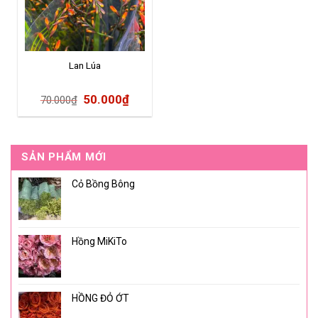
Lan Lúa
50.000
₫
70.000
₫
SẢN PHẨM MỚI
Cỏ Bồng Bông
Hồng MiKiTo
HỒNG ĐỎ ỚT