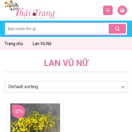
Skip
to
content
Search
for:
Trang chủ
Lan Vũ Nữ
LAN VŨ NỮ
-27%