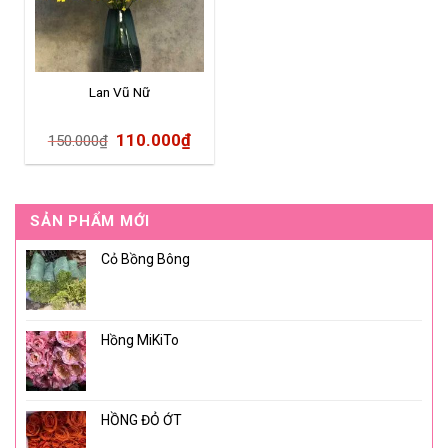
Lan Vũ Nữ
110.000
₫
150.000
₫
SẢN PHẨM MỚI
Cỏ Bồng Bông
Hồng MiKiTo
HỒNG ĐỎ ỚT