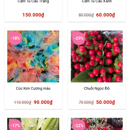
Cẩm Tú Cầu Trắng
Cẩm Tú Cầu Xanh
150.000
₫
60.000
₫
80.000
₫
-18%
-29%
Cúc Kim Cương màu
Chuỗi Ngọc Đỏ
90.000
₫
50.000
₫
110.000
₫
70.000
₫
-17%
-22%