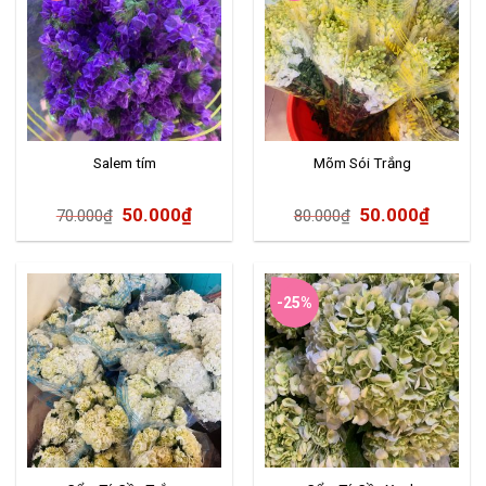
Salem tím
Mõm Sói Trắng
50.000
₫
50.000
₫
70.000
₫
80.000
₫
-25%