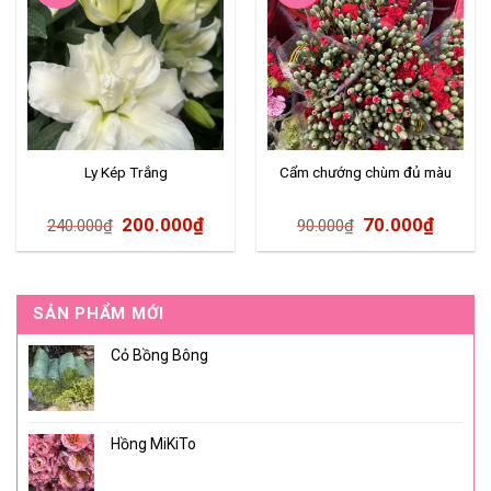
Ly Kép Trắng
Cẩm chướng chùm đủ màu
200.000
₫
70.000
₫
240.000
₫
90.000
₫
SẢN PHẨM MỚI
Cỏ Bồng Bông
Hồng MiKiTo