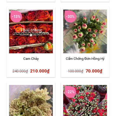
-13%
-30%
Cam Cháy
Cẩm Chớng Đơn Hồng Hỷ
210.000
₫
70.000
₫
240.000
₫
100.000
₫
-22%