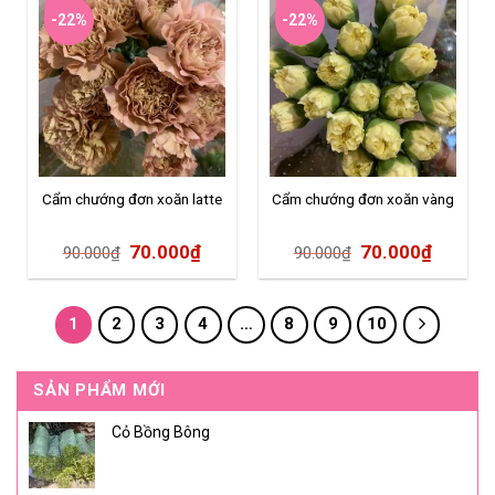
-22%
-22%
Cẩm chướng đơn xoăn latte
Cẩm chướng đơn xoăn vàng
70.000
₫
70.000
₫
90.000
₫
90.000
₫
1
2
3
4
…
8
9
10
SẢN PHẨM MỚI
Cỏ Bồng Bông