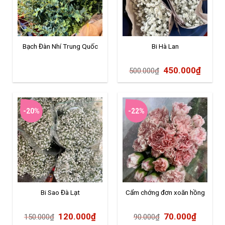
Bạch Đàn Nhí Trung Quốc
Bi Hà Lan
450.000
₫
500.000
₫
-20%
-22%
Bi Sao Đà Lạt
Cẩm chớng đơn xoăn hồng
120.000
₫
70.000
₫
150.000
₫
90.000
₫