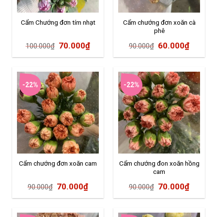
Cẩm Chướng đơn tím nhạt
Cẩm chướng đơn xoăn cà
phê
70.000
₫
60.000
₫
100.000
₫
90.000
₫
-22%
-22%
Cẩm chướng đơn xoăn cam
Cẩm chướng đon xoăn hồng
cam
70.000
₫
70.000
₫
90.000
₫
90.000
₫