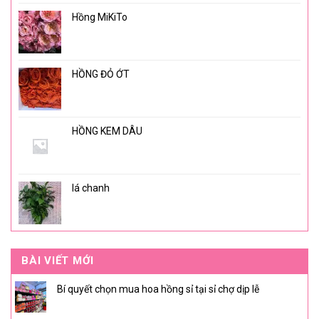
Hồng MiKiTo
HỒNG ĐỎ ỚT
HỒNG KEM DÂU
lá chanh
BÀI VIẾT MỚI
Bí quyết chọn mua hoa hồng sỉ tại sỉ chợ dịp lễ