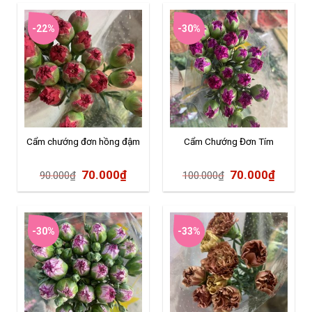
-22%
-30%
Cẩm chướng đơn hồng đậm
Cẩm Chướng Đơn Tím
70.000
₫
70.000
₫
90.000
₫
100.000
₫
-30%
-33%