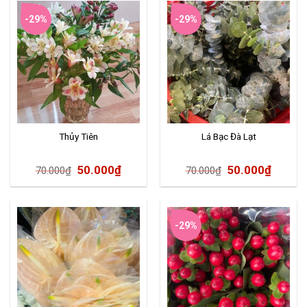
-29%
-29%
Thủy Tiên
Lá Bạc Đà Lạt
50.000
₫
50.000
₫
70.000
₫
70.000
₫
-29%