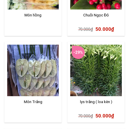
Môn hồng
Chuỗi Ngọc Đỏ
50.000
₫
70.000
₫
-29%
Môn Trắng
lys trắng ( loa kèn )
50.000
₫
70.000
₫