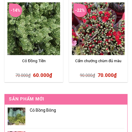
-14%
-22%
Cỏ Đồng Tiền
Cẩm chướng chùm đủ màu
60.000
₫
70.000
₫
70.000
₫
90.000
₫
SẢN PHẨM MỚI
Cỏ Bồng Bông