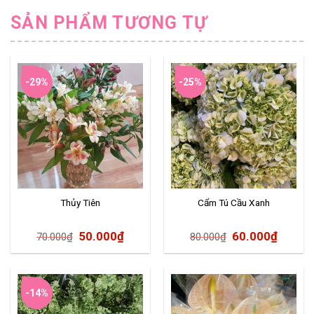
SẢN PHẨM TƯƠNG TỰ
-29%
-25%
Thủy Tiên
Cẩm Tú Cầu Xanh
50.000
₫
60.000
₫
70.000
₫
80.000
₫
-14%