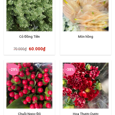
Cỏ Đồng Tiền
Môn hồng
60.000
₫
70.000
₫
-29%
-38%
Chuỗi Ngọc Đỏ
Hoa Thược Dược