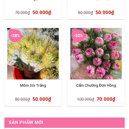
50.000
₫
50.000
₫
70.000
₫
80.000
₫
-38%
-30%
Mõm Sói Trắng
Cẩm Chướng Đơn Hồng
50.000
₫
70.000
₫
80.000
₫
100.000
₫
SẢN PHẨM MỚI