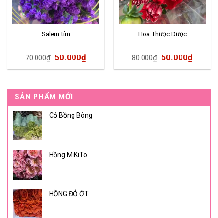
Salem tím
Hoa Thược Dược
50.000
₫
50.000
₫
70.000
₫
80.000
₫
SẢN PHẨM MỚI
Cỏ Bồng Bông
Hồng MiKiTo
HỒNG ĐỎ ỚT