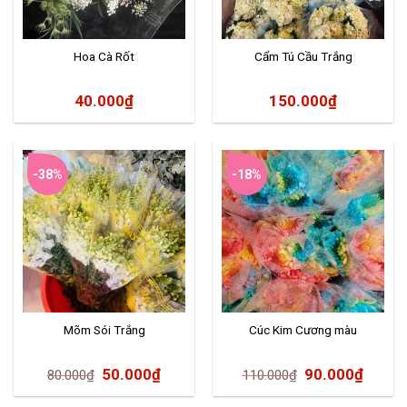
Hoa Cà Rốt
Cẩm Tú Cầu Trắng
40.000
₫
150.000
₫
-38%
-18%
Mõm Sói Trắng
Cúc Kim Cương màu
50.000
₫
90.000
₫
80.000
₫
110.000
₫