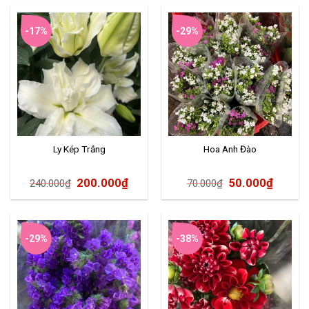
-17%
-29%
Ly Kép Trắng
Hoa Anh Đào
200.000
₫
50.000
₫
240.000
₫
70.000
₫
-29%
-38%