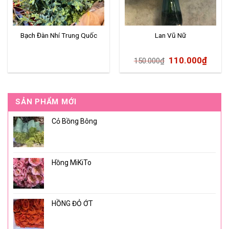
Bạch Đàn Nhí Trung Quốc
Lan Vũ Nữ
110.000
₫
150.000
₫
SẢN PHẨM MỚI
Cỏ Bồng Bông
Hồng MiKiTo
HỒNG ĐỎ ỚT