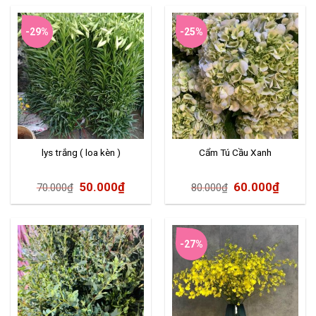
-29%
-25%
lys trắng ( loa kèn )
Cẩm Tú Cầu Xanh
50.000
₫
60.000
₫
70.000
₫
80.000
₫
-27%