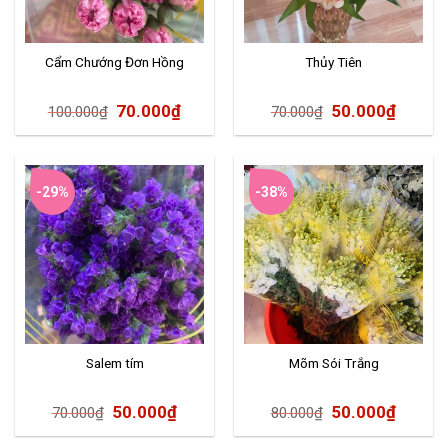
Cẩm Chướng Đơn Hồng
Thủy Tiên
70.000
₫
50.000
₫
100.000
₫
70.000
₫
-29%
-38%
Salem tím
Mõm Sói Trắng
50.000
₫
50.000
₫
70.000
₫
80.000
₫