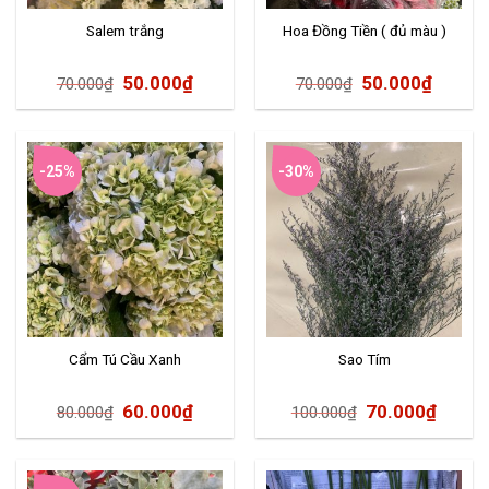
Salem trắng
Hoa Đồng Tiền ( đủ màu )
50.000
₫
50.000
₫
70.000
₫
70.000
₫
-25%
-30%
Cẩm Tú Cầu Xanh
Sao Tím
60.000
₫
70.000
₫
80.000
₫
100.000
₫