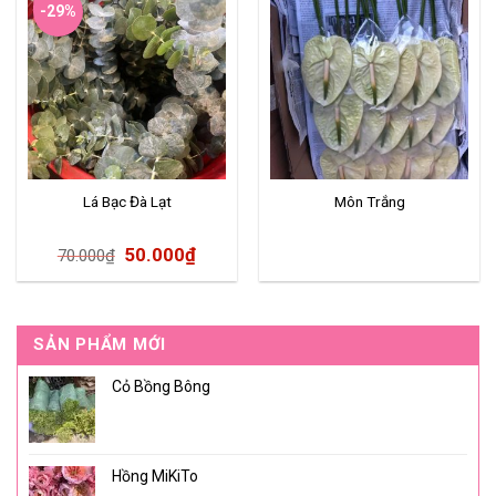
-29%
Lá Bạc Đà Lạt
Môn Trắng
50.000
₫
70.000
₫
SẢN PHẨM MỚI
Cỏ Bồng Bông
Hồng MiKiTo