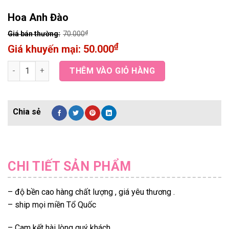
Hoa Anh Đào
₫
70.000
₫
50.000
Hoa Anh Đào quantity
THÊM VÀO GIỎ HÀNG
CHI TIẾT SẢN PHẨM
– độ bền cao hàng chất lượng , giá yêu thương .
– ship mọi miền Tổ Quốc
– Cam kết hài lòng quý khách