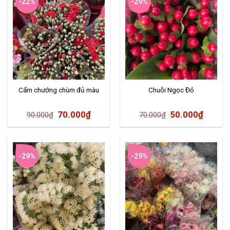
-22%
-29%
Cẩm chướng chùm đủ màu
Chuỗi Ngọc Đỏ
70.000
₫
50.000
₫
90.000
₫
70.000
₫
-29%
-29%