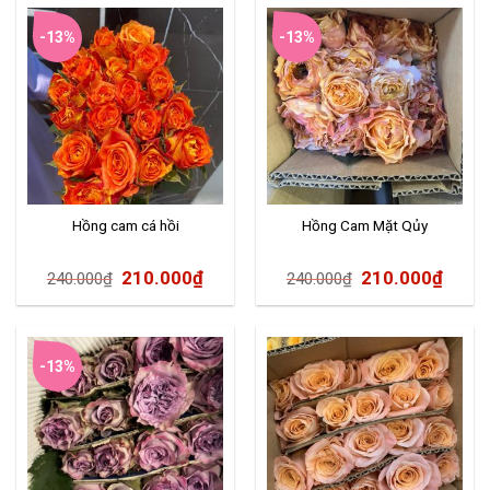
-13%
-13%
Hồng cam cá hồi
Hồng Cam Mặt Qủy
210.000
₫
210.000
₫
240.000
₫
240.000
₫
-13%