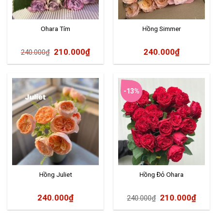
Ohara Tím
Hồng Simmer
210.000
₫
240.000
₫
240.000
₫
-13%
Hồng Juliet
Hồng Đỏ Ohara
240.000
₫
210.000
₫
240.000
₫