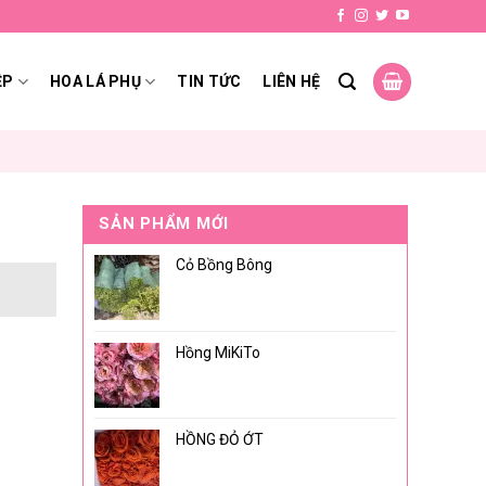
ỆP
HOA LÁ PHỤ
TIN TỨC
LIÊN HỆ
SẢN PHẨM MỚI
Cỏ Bồng Bông
Hồng MiKiTo
HỒNG ĐỎ ỚT