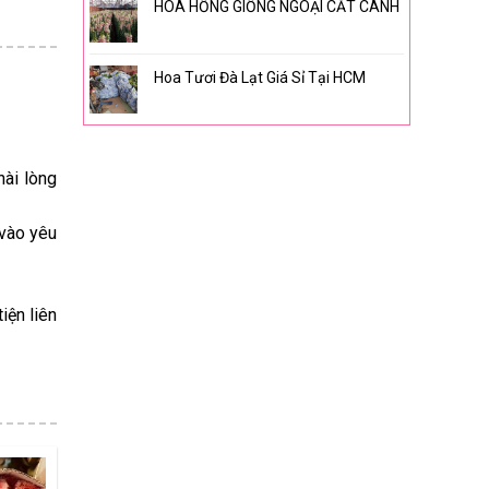
HOA HỒNG GIỐNG NGOẠI CẮT CÀNH
Hoa Tươi Đà Lạt Giá Sỉ Tại HCM
hài lòng
 vào yêu
iện liên