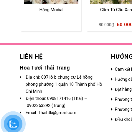
Hồng Modial
Cẩm Tú Cầu Xa
60.00
80.000
₫
LIÊN HỆ
HƯỚNG
Hoa Tươi Thái Trang
Cam kết 
Địa chỉ: 007 lô b chung cư Lê hồng
Hướng d
phong phường 1 quận 10 Thành phố Hồ
Đặt hàng
Chí Minh
Điện thoại:
0908171416
(Thái) –
Phương t
0902353292
(Trang)
Phương t
Email: Thaihtk@gmail.com
Điều kho