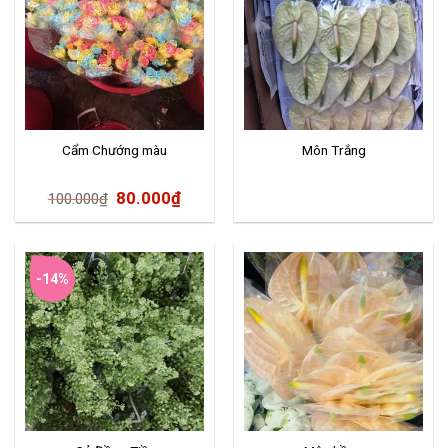
Cẩm Chướng màu
Môn Trắng
80.000
₫
100.000
₫
-14%