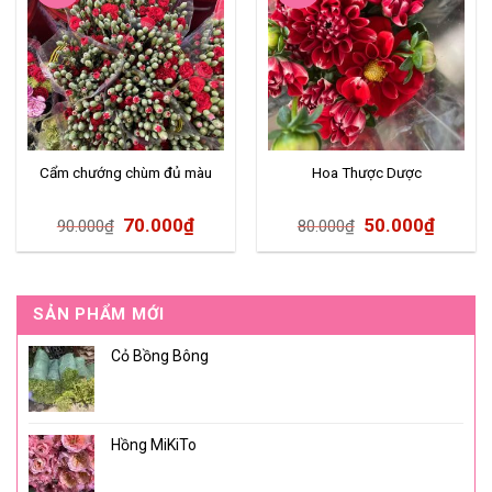
Cẩm chướng chùm đủ màu
Hoa Thược Dược
70.000
₫
50.000
₫
90.000
₫
80.000
₫
SẢN PHẨM MỚI
Cỏ Bồng Bông
Hồng MiKiTo