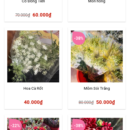
Cỏ Đồng Tiền
Môn hồng
60.000
₫
70.000
₫
-38%
Hoa Cà Rốt
Mõm Sói Trắng
40.000
₫
50.000
₫
80.000
₫
-22%
-38%