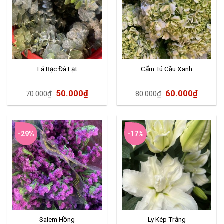
Lá Bạc Đà Lạt
Cẩm Tú Cầu Xanh
50.000
₫
60.000
₫
70.000
₫
80.000
₫
-29%
-17%
Salem Hồng
Ly Kép Trắng