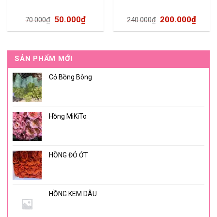
50.000
₫
200.000
₫
70.000
₫
240.000
₫
SẢN PHẨM MỚI
Cỏ Bồng Bông
Hồng MiKiTo
HỒNG ĐỎ ỚT
HỒNG KEM DÂU