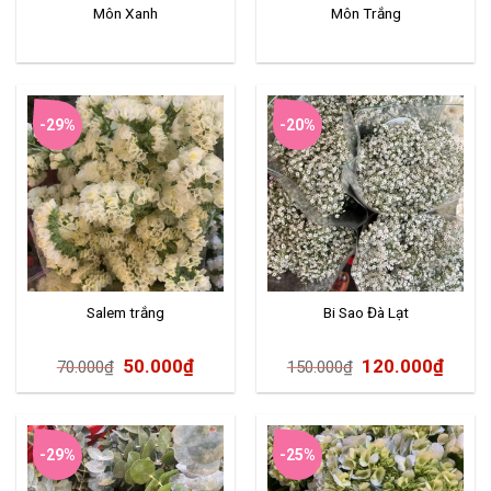
Môn Xanh
Môn Trắng
-29%
-20%
Salem trắng
Bi Sao Đà Lạt
50.000
₫
120.000
₫
70.000
₫
150.000
₫
-29%
-25%