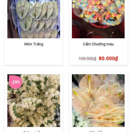
Môn Trắng
Cẩm Chướng màu
80.000
₫
100.000
₫
-29%