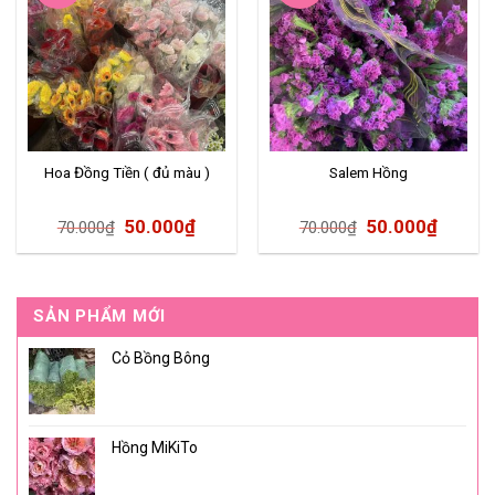
Hoa Đồng Tiền ( đủ màu )
Salem Hồng
50.000
₫
50.000
₫
70.000
₫
70.000
₫
SẢN PHẨM MỚI
Cỏ Bồng Bông
Hồng MiKiTo