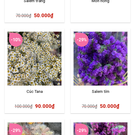
Salem trắng
Môn hồng
50.000
₫
70.000
₫
-10%
-29%
Cúc Tana
Salem tím
90.000
₫
50.000
₫
100.000
₫
70.000
₫
-29%
-29%