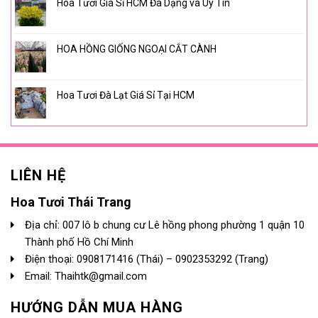
Hoa Tươi Giá Sỉ HCM Đa Dạng và Uy Tín
HOA HỒNG GIỐNG NGOẠI CẮT CÀNH
Hoa Tươi Đà Lạt Giá Sỉ Tại HCM
LIÊN HỆ
Hoa Tươi Thái Trang
Địa chỉ: 007 lô b chung cư Lê hồng phong phường 1 quận 10
Thành phố Hồ Chí Minh
Điện thoại:
0908171416
(Thái) –
0902353292
(Trang)
Email: Thaihtk@gmail.com
HƯỚNG DẪN MUA HÀNG