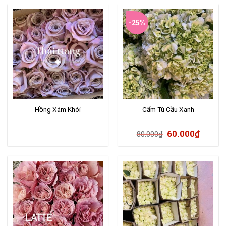
-25%
Hồng Xám Khói
Cẩm Tú Cầu Xanh
60.000
₫
80.000
₫