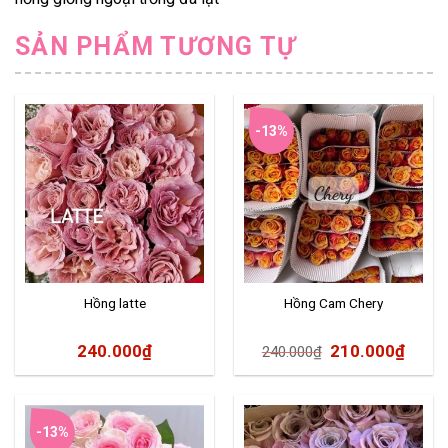
SẢN PHẨM TƯƠNG TỰ
-13%
Hồng latte
Hồng Cam Chery
240.000
₫
210.000
₫
240.000
₫
-13%