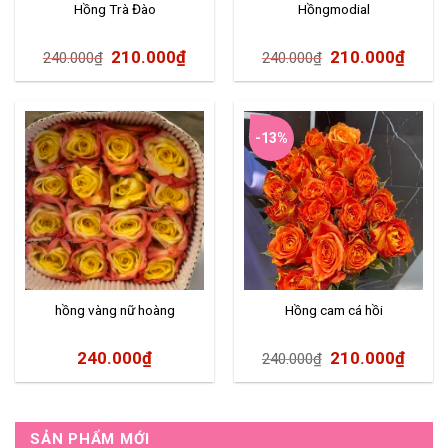
Hồng Trà Đào
Hồngmodial
210.000
₫
210.000
₫
240.000
₫
240.000
₫
-13%
hồng vàng nữ hoàng
Hồng cam cá hồi
240.000
₫
210.000
₫
240.000
₫
SẢN PHẨM MỚI