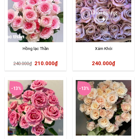
Hồng lạc Thần
Xám Khói
210.000
₫
240.000
₫
240.000
₫
-13%
-13%