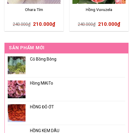
Ohara Tím
Hồng Vuvuzela
210.000
₫
210.000
₫
240.000
₫
240.000
₫
SẢN PHẨM MỚI
Cỏ Bồng Bông
Hồng MiKiTo
HỒNG ĐỎ ỚT
HỒNG KEM DÂU