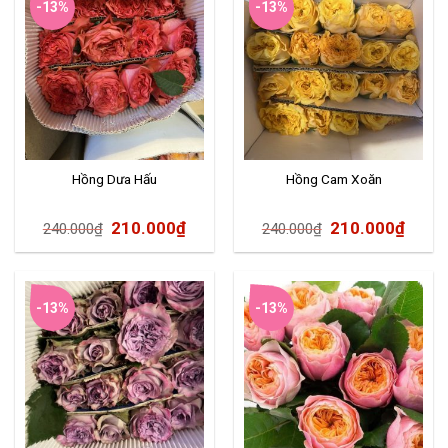
-13%
-13%
Hồng Dưa Hấu
Hồng Cam Xoăn
210.000
₫
210.000
₫
240.000
₫
240.000
₫
-13%
-13%