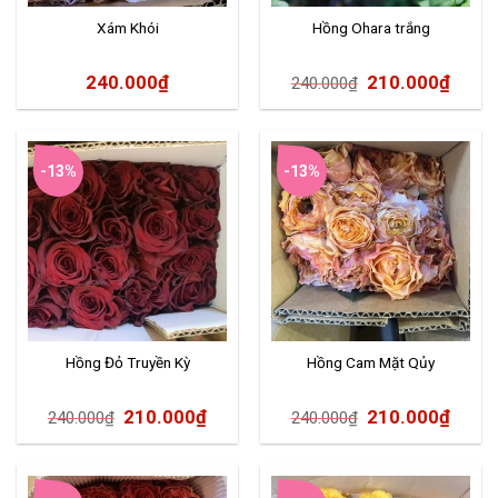
Xám Khói
Hồng Ohara trắng
240.000
₫
210.000
₫
240.000
₫
-13%
-13%
Hồng Đỏ Truyền Kỳ
Hồng Cam Mặt Qủy
210.000
₫
210.000
₫
240.000
₫
240.000
₫