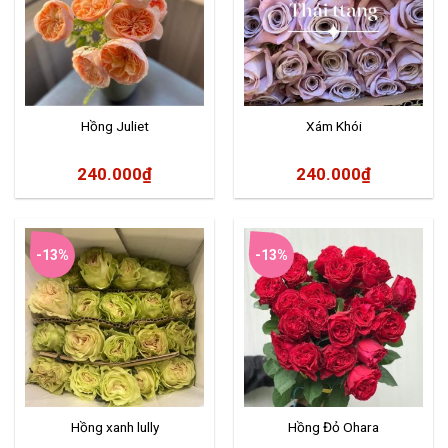
Hồng Juliet
Xám Khói
240.000
₫
240.000
₫
-13%
-13%
Hồng xanh lully
Hồng Đỏ Ohara