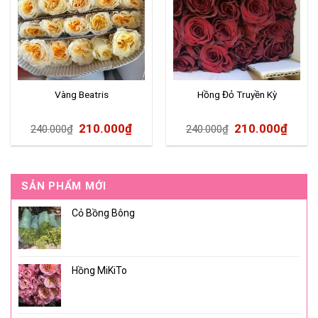
Vàng Beatris
Hồng Đỏ Truyền Kỳ
210.000
₫
210.000
₫
240.000
₫
240.000
₫
SẢN PHẨM MỚI
Cỏ Bồng Bông
Hồng MiKiTo