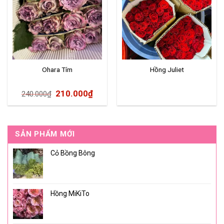
Ohara Tím
Hồng Juliet
210.000
₫
240.000
₫
SẢN PHẨM MỚI
Cỏ Bồng Bông
Hồng MiKiTo