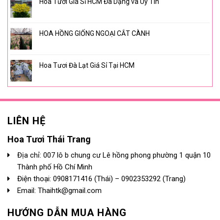
Hoa Tươi Giá Sỉ HCM Đa Dạng và Uy Tín
HOA HỒNG GIỐNG NGOẠI CẮT CÀNH
Hoa Tươi Đà Lạt Giá Sỉ Tại HCM
LIÊN HỆ
Hoa Tươi Thái Trang
Địa chỉ: 007 lô b chung cư Lê hồng phong phường 1 quận 10
Thành phố Hồ Chí Minh
Điện thoại:
0908171416
(Thái) –
0902353292
(Trang)
Email: Thaihtk@gmail.com
HƯỚNG DẪN MUA HÀNG