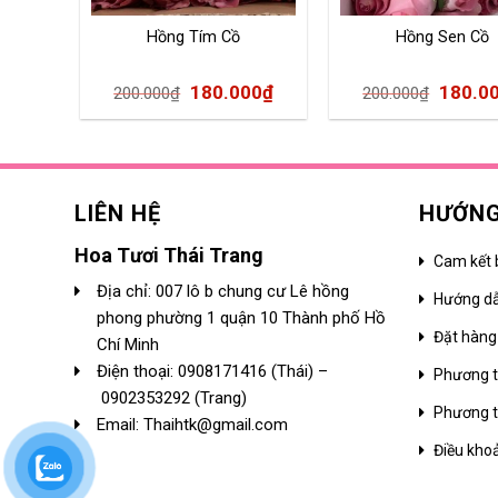
Hồng Tím Cồ
Hồng Sen Cồ
180.000
₫
180.0
200.000
₫
200.000
₫
LIÊN HỆ
HƯỚNG
Hoa Tươi Thái Trang
Cam kết 
Địa chỉ: 007 lô b chung cư Lê hồng
Hướng d
phong phường 1 quận 10 Thành phố Hồ
Đặt hàng
Chí Minh
Điện thoại:
0908171416
(Thái) –
Phương t
0902353292
(Trang)
Phương t
Email: Thaihtk@gmail.com
Điều kho