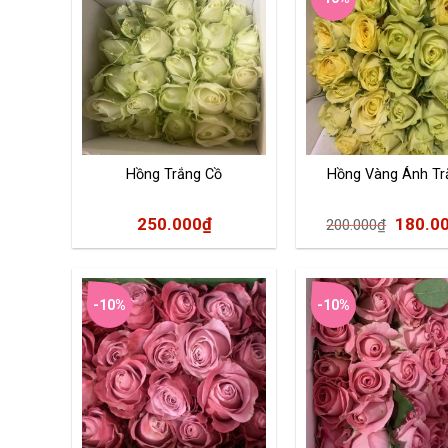
Hồng Trắng Cồ
Hồng Vàng Ánh Tr
250.000
₫
180.0
200.000
₫
-10%
-10%