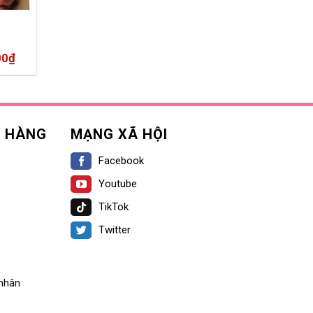
00
₫
H HÀNG
MẠNG XÃ HỘI
Facebook
Youtube
TikTok
Twitter
 nhân