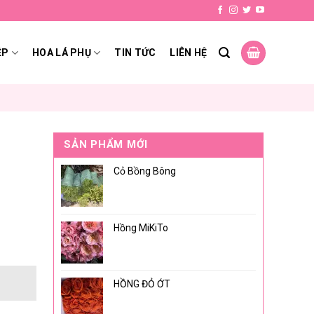
ỆP
HOA LÁ PHỤ
TIN TỨC
LIÊN HỆ
SẢN PHẨM MỚI
Cỏ Bồng Bông
Hồng MiKiTo
HỒNG ĐỎ ỚT