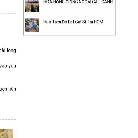
HOA HỒNG GIỐNG NGOẠI CẮT CÀNH
Hoa Tươi Đà Lạt Giá Sỉ Tại HCM
hài lòng
 vào yêu
iện liên