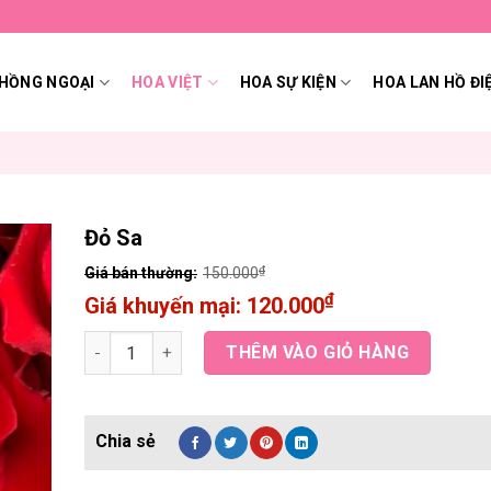
HỒNG NGOẠI
HOA VIỆT
HOA SỰ KIỆN
HOA LAN HỒ ĐI
Đỏ Sa
₫
150.000
₫
120.000
Đỏ Sa quantity
THÊM VÀO GIỎ HÀNG