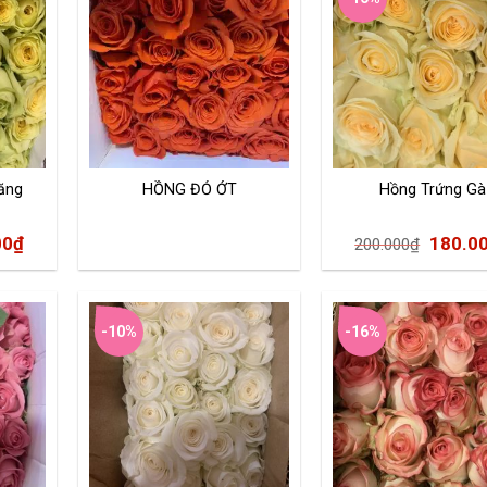
ăng
HỒNG ĐỎ ỚT
Hồng Trứng Gà
00
₫
180.0
200.000
₫
-10%
-16%