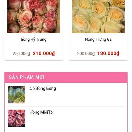
hồng Hỷ Trứng
Hồng Trứng Gà
210.000
₫
180.000
₫
250.000
₫
200.000
₫
SẢN PHẨM MỚI
Cỏ Bồng Bông
Hồng MiKiTo