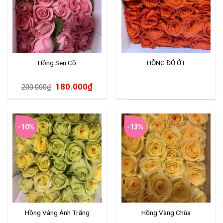
Hồng Sen Cồ
HỒNG ĐỎ ỚT
180.000
₫
200.000
₫
-10%
-13%
Hồng Vàng Ánh Trăng
Hồng Vàng Chùa