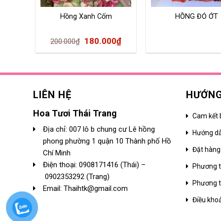
Hồng Xanh Cốm
HỒNG ĐỎ ỚT
180.000
₫
200.000
₫
LIÊN HỆ
HƯỚNG
Hoa Tươi Thái Trang
Cam kết 
Địa chỉ: 007 lô b chung cư Lê hồng
Hướng d
phong phường 1 quận 10 Thành phố Hồ
Đặt hàng
Chí Minh
Điện thoại:
0908171416
(Thái) –
Phương t
0902353292
(Trang)
Phương t
Email: Thaihtk@gmail.com
Điều kho