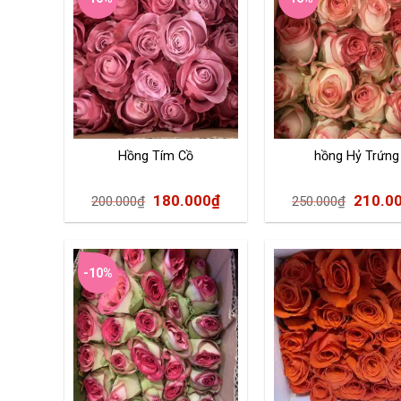
Hồng Tím Cồ
hồng Hỷ Trứng
180.000
₫
210.0
200.000
₫
250.000
₫
-10%