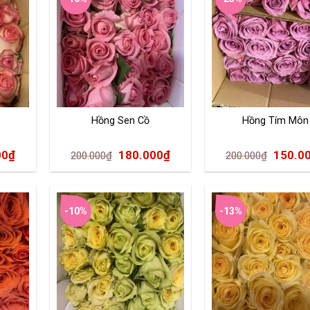
Hồng Sen Cồ
Hồng Tím Môn
00
₫
180.000
₫
150.0
200.000
₫
200.000
₫
-10%
-13%