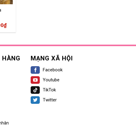
a
00
₫
H HÀNG
MẠNG XÃ HỘI
Facebook
Youtube
TikTok
Twitter
 nhân