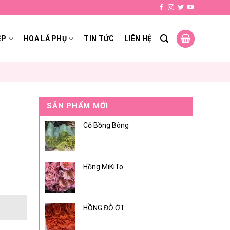
ỆP
HOA LÁ PHỤ
TIN TỨC
LIÊN HỆ
SẢN PHẨM MỚI
Cỏ Bồng Bông
Hồng MiKiTo
HỒNG ĐỎ ỚT