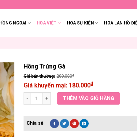
HỒNG NGOẠI
HOA VIỆT
HOA SỰ KIỆN
HOA LAN HỒ ĐI
Hồng Trứng Gà
₫
200.000
₫
180.000
Hồng Trứng Gà quantity
THÊM VÀO GIỎ HÀNG