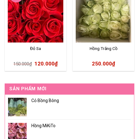
Đỏ Sa
Hồng Trắng Cồ
120.000
₫
250.000
₫
150.000
₫
SẢN PHẨM MỚI
Cỏ Bồng Bông
Hồng MiKiTo