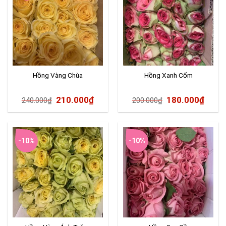
Hồng Vàng Chùa
Hồng Xanh Cốm
210.000
₫
180.000
₫
240.000
₫
200.000
₫
-10%
-10%